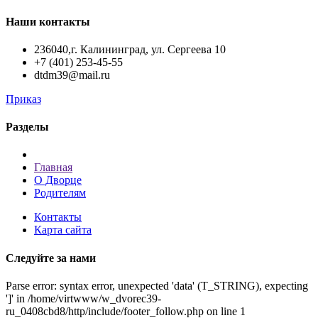
Наши контакты
236040,г. Калининград, ул. Сергеева 10
+7 (401) 253-45-55
dtdm39@mail.ru
Приказ
Разделы
Главная
О Дворце
Родителям
Контакты
Карта сайта
Следуйте за нами
Parse error: syntax error, unexpected 'data' (T_STRING), expecting
']' in /home/virtwww/w_dvorec39-
ru_0408cbd8/http/include/footer_follow.php on line 1