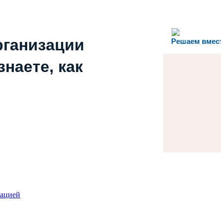
рганизации
Решаем вмес
наете, как
зацией