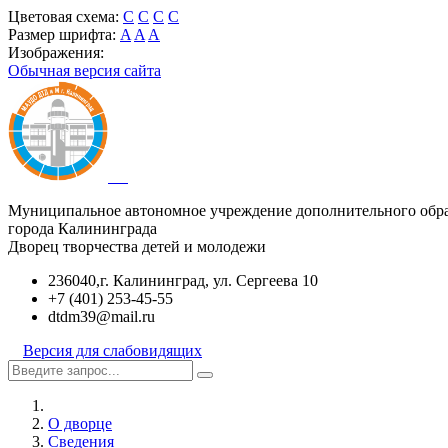
Цветовая схема:
C
C
C
C
Размер шрифта:
A
A
A
Изображения:
Обычная версия сайта
Муниципальное автономное учреждение дополнительного обр
города Калининграда
Дворец творчества детей и молодежи
236040,г. Калининград, ул. Сергеева 10
+7 (401) 253-45-55
dtdm39@mail.ru
Версия для слабовидящих
О дворце
Сведения