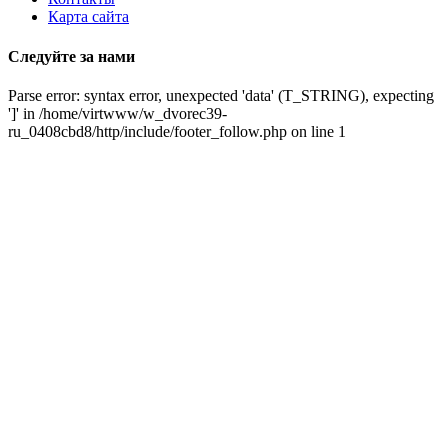
Карта сайта
Следуйте за нами
Parse error: syntax error, unexpected 'data' (T_STRING), expecting
']' in /home/virtwww/w_dvorec39-
ru_0408cbd8/http/include/footer_follow.php on line 1