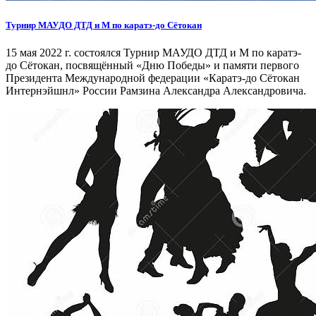
Турнир МАУДО ДТД и М по каратэ-до Сётокан
15 мая 2022 г. состоялся Турнир МАУДО ДТД и М по каратэ-
до Сётокан, посвящённый «Дню Победы» и памяти первого
Президента Международной федерации «Каратэ-до Сётокан
Интернэйшнл» России Рамзина Александра Александровича.