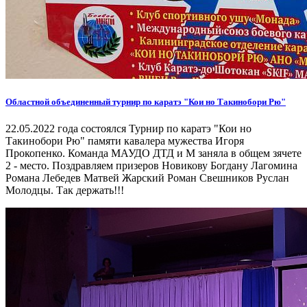
Областной объединенный турнир по каратэ "Кои но Такинобори Рю"
22.05.2022 года состоялся Турнир по каратэ "Кои но
Такинобори Рю" памяти кавалера мужества Игоря
Прокопенко. Команда МАУДО ДТД и М заняла в общем зячете
2 - место. Поздравляем призеров Новикову Богдану Лагомина
Романа Лебедев Матвей Жарский Роман Свешников Руслан
Молодцы. Так держать!!!