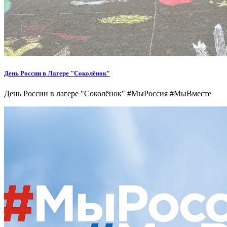
День России в Лагере "Соколёнок"
День России в лагере "Соколёнок" #МыРоссия #МыВместе