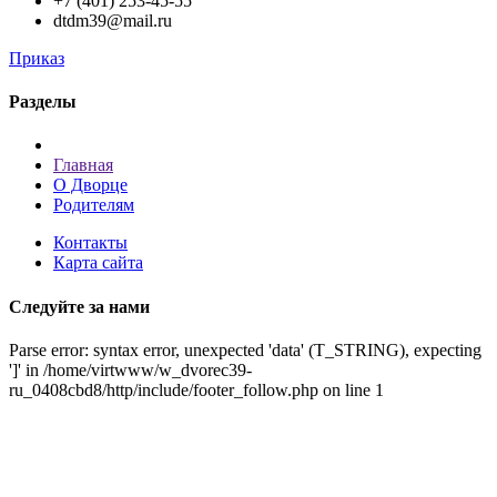
+7 (401) 253-45-55
dtdm39@mail.ru
Приказ
Разделы
Главная
О Дворце
Родителям
Контакты
Карта сайта
Следуйте за нами
Parse error: syntax error, unexpected 'data' (T_STRING), expecting
']' in /home/virtwww/w_dvorec39-
ru_0408cbd8/http/include/footer_follow.php on line 1