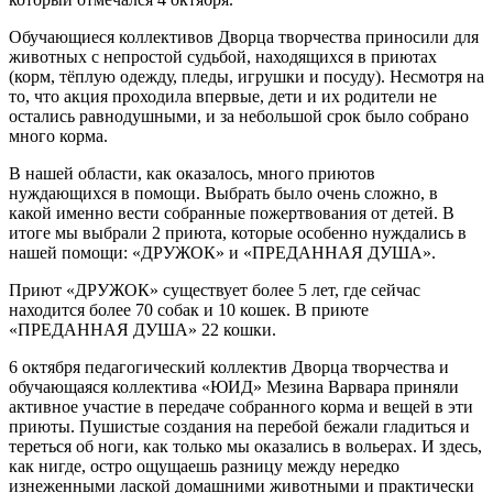
Обучающиеся коллективов Дворца творчества приносили для
животных с непростой судьбой, находящихся в приютах
(корм, тёплую одежду, пледы, игрушки и посуду). Несмотря на
то, что акция проходила впервые, дети и их родители не
остались равнодушными, и за небольшой срок было собрано
много корма.
В нашей области, как оказалось, много приютов
нуждающихся в помощи. Выбрать было очень сложно, в
какой именно вести собранные пожертвования от детей. В
итоге мы выбрали 2 приюта, которые особенно нуждались в
нашей помощи: «ДРУЖОК» и «ПРЕДАННАЯ ДУША».
Приют «ДРУЖОК» существует более 5 лет, где сейчас
находится более 70 собак и 10 кошек. В приюте
«ПРЕДАННАЯ ДУША» 22 кошки.
6 октября педагогический коллектив Дворца творчества и
обучающаяся коллектива «ЮИД» Мезина Варвара приняли
активное участие в передаче собранного корма и вещей в эти
приюты. Пушистые создания на перебой бежали гладиться и
тереться об ноги, как только мы оказались в вольерах. И здесь,
как нигде, остро ощущаешь разницу между нередко
изнеженными лаской домашними животными и практически