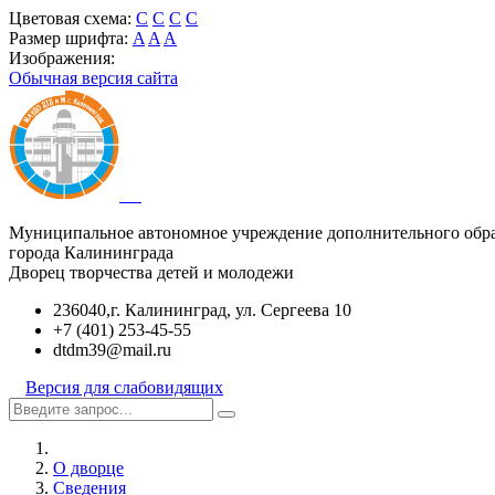
Цветовая схема:
C
C
C
C
Размер шрифта:
A
A
A
Изображения:
Обычная версия сайта
Муниципальное автономное учреждение дополнительного обр
города Калининграда
Дворец творчества детей и молодежи
236040,г. Калининград, ул. Сергеева 10
+7 (401) 253-45-55
dtdm39@mail.ru
Версия для слабовидящих
О дворце
Сведения