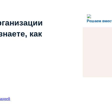
рганизации
Решаем вмес
наете, как
зацией