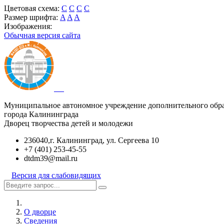
Цветовая схема:
C
C
C
C
Размер шрифта:
A
A
A
Изображения:
Обычная версия сайта
Муниципальное автономное учреждение дополнительного обр
города Калининграда
Дворец творчества детей и молодежи
236040,г. Калининград, ул. Сергеева 10
+7 (401) 253-45-55
dtdm39@mail.ru
Версия для слабовидящих
О дворце
Сведения