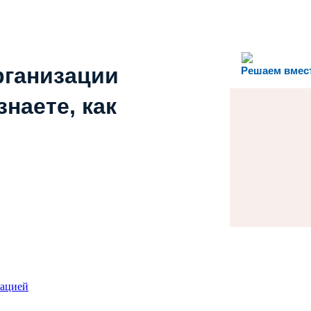
рганизации
Решаем вмес
наете, как
зацией