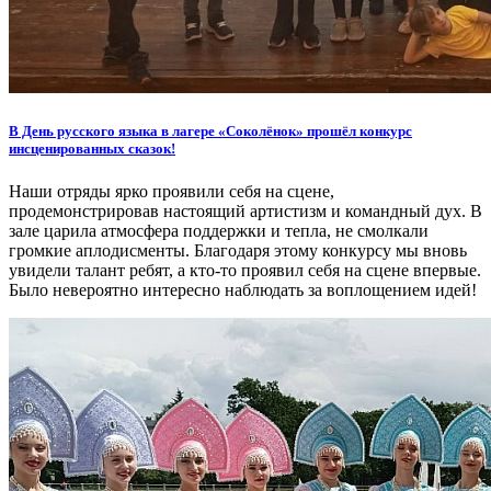
В День русского языка в лагере «Соколёнок» прошёл конкурс
инсценированных сказок!
Наши отряды ярко проявили себя на сцене,
продемонстрировав настоящий артистизм и командный дух. В
зале царила атмосфера поддержки и тепла, не смолкали
громкие аплодисменты. Благодаря этому конкурсу мы вновь
увидели талант ребят, а кто-то проявил себя на сцене впервые.
Было невероятно интересно наблюдать за воплощением идей!