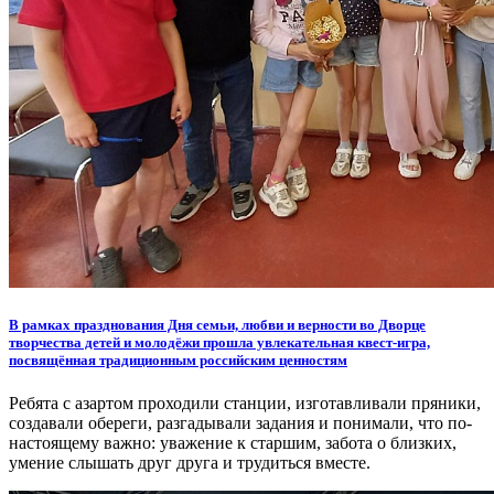
В рамках празднования Дня семьи, любви и верности во Дворце
творчества детей и молодёжи прошла увлекательная квест-игра,
посвящённая традиционным российским ценностям
Ребята с азартом проходили станции, изготавливали пряники,
создавали обереги, разгадывали задания и понимали, что по-
настоящему важно: уважение к старшим, забота о близких,
умение слышать друг друга и трудиться вместе.