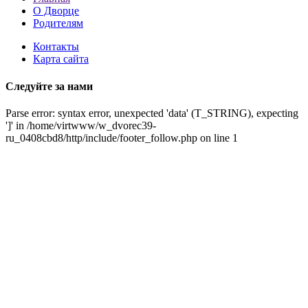
О Дворце
Родителям
Контакты
Карта сайта
Следуйте за нами
Parse error: syntax error, unexpected 'data' (T_STRING), expecting
']' in /home/virtwww/w_dvorec39-
ru_0408cbd8/http/include/footer_follow.php on line 1