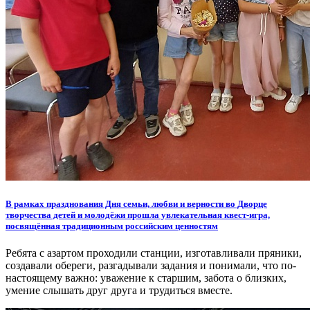
В рамках празднования Дня семьи, любви и верности во Дворце
творчества детей и молодёжи прошла увлекательная квест-игра,
посвящённая традиционным российским ценностям
Ребята с азартом проходили станции, изготавливали пряники,
создавали обереги, разгадывали задания и понимали, что по-
настоящему важно: уважение к старшим, забота о близких,
умение слышать друг друга и трудиться вместе.