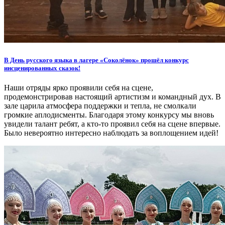
В День русского языка в лагере «Соколёнок» прошёл конкурс
инсценированных сказок!
Наши отряды ярко проявили себя на сцене,
продемонстрировав настоящий артистизм и командный дух. В
зале царила атмосфера поддержки и тепла, не смолкали
громкие аплодисменты. Благодаря этому конкурсу мы вновь
увидели талант ребят, а кто-то проявил себя на сцене впервые.
Было невероятно интересно наблюдать за воплощением идей!