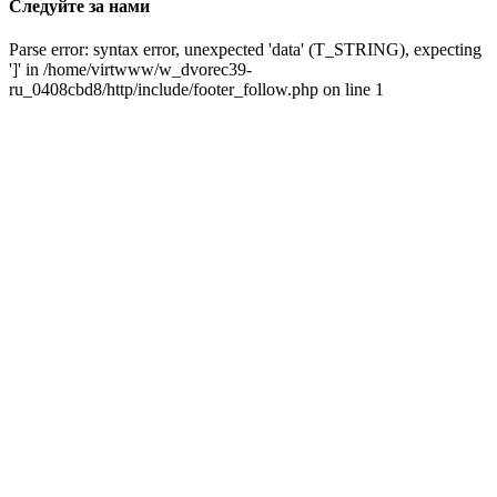
Следуйте за нами
Parse error: syntax error, unexpected 'data' (T_STRING), expecting
']' in /home/virtwww/w_dvorec39-
ru_0408cbd8/http/include/footer_follow.php on line 1