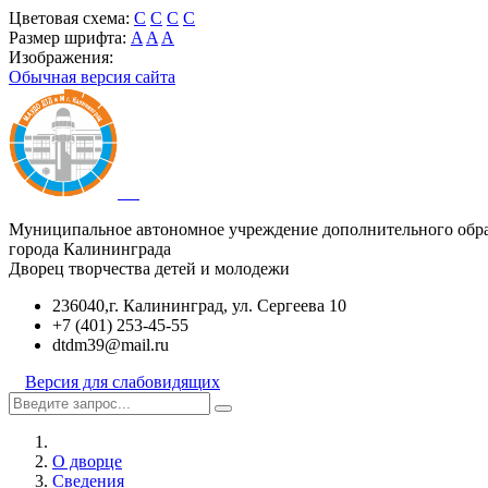
Цветовая схема:
C
C
C
C
Размер шрифта:
A
A
A
Изображения:
Обычная версия сайта
Муниципальное автономное учреждение дополнительного обр
города Калининграда
Дворец творчества детей и молодежи
236040,г. Калининград, ул. Сергеева 10
+7 (401) 253-45-55
dtdm39@mail.ru
Версия для слабовидящих
О дворце
Сведения