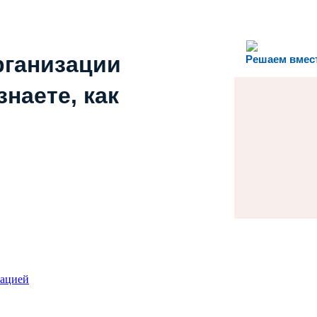
рганизации
Решаем вмес
наете, как
зацией