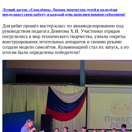
Летний лагерь «Соколёнок» Дворца творчества детей и молодёжи
продолжает свою работу, и каждый день наполнен яркими событиями!
Для ребят прошёл мастер-класс по авиамоделированию под
руководством педагога Девятова Х.И. Участники отрядов
погрузились в мир технического творчества, узнали секреты
конструирования летательных аппаратов и своими руками
создали модели самолётов. Кульминацией стал их запуск, а по
итогам были определены победители!