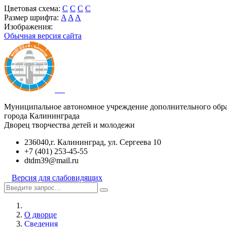
Цветовая схема:
C
C
C
C
Размер шрифта:
A
A
A
Изображения:
Обычная версия сайта
Муниципальное автономное учреждение дополнительного обр
города Калининграда
Дворец творчества детей и молодежи
236040,г. Калининград, ул. Сергеева 10
+7 (401) 253-45-55
dtdm39@mail.ru
Версия для слабовидящих
О дворце
Сведения