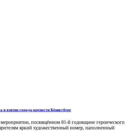
 и взятия города-крепости Кёнигсберг
ом мероприятии, посвящённом 81-й годовщине героического
л зрителям яркий художественный номер, наполненный