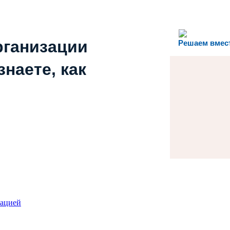
рганизации
Решаем вмес
наете, как
зацией