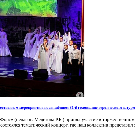
ественном мероприятии, посвящённом 81-й годовщине героического штурма
«Форс» (педагог: Медетова Р.Б.) принял участие в торжественн
 состоялся тематический концерт, где наш коллектив представи