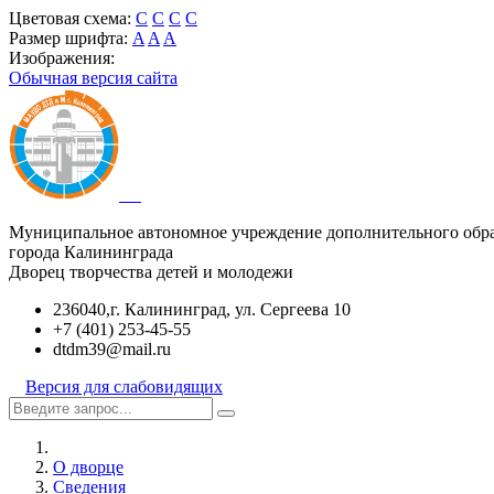
Цветовая схема:
C
C
C
C
Размер шрифта:
A
A
A
Изображения:
Обычная версия сайта
Муниципальное автономное учреждение дополнительного обр
города Калининграда
Дворец творчества детей и молодежи
236040,г. Калининград, ул. Сергеева 10
+7 (401) 253-45-55
dtdm39@mail.ru
Версия для слабовидящих
О дворце
Сведения