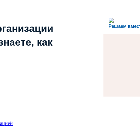
рганизации
Решаем вмес
наете, как
зацией