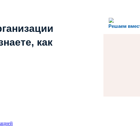
рганизации
Решаем вмес
наете, как
зацией