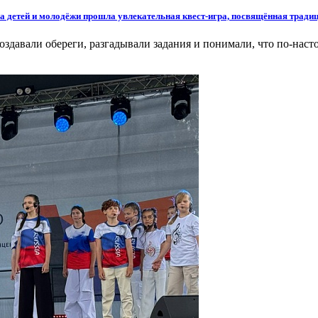
ва детей и молодёжи прошла увлекательная квест-игра, посвящённая трад
оздавали обереги, разгадывали задания и понимали, что по-наст