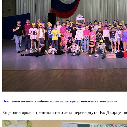
Лето, наполненное улыбками: смена лагеря «Соколёнок» завершена
Ещё одна яркая страница этого лета перевёрнута. Во Дворце т