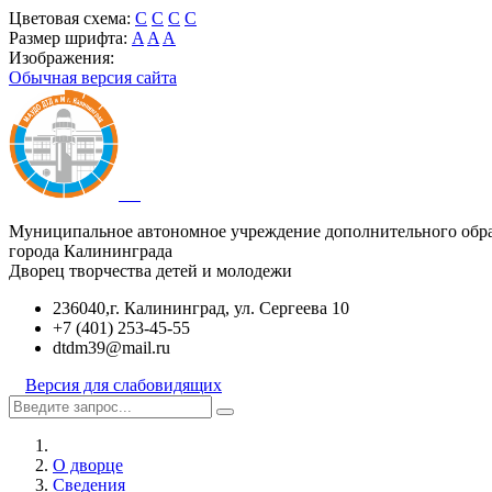
Цветовая схема:
C
C
C
C
Размер шрифта:
A
A
A
Изображения:
Обычная версия сайта
Муниципальное автономное учреждение дополнительного обр
города Калининграда
Дворец творчества детей и молодежи
236040,г. Калининград, ул. Сергеева 10
+7 (401) 253-45-55
dtdm39@mail.ru
Версия для слабовидящих
О дворце
Сведения