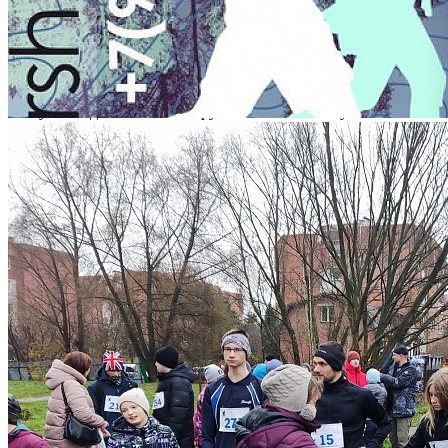
традиционные трехдневные соревнования по спортивному
ориентированию «Дни спорта и здоровья».
В соревнованиях приняли участие более 190 человек в
возрастных группах М, Д 10 - М, Ж 70+
По сумме 3 дней 3 место в группе Ж 12 заняла Гусева-
Соколова Полина (коллектив туристско-краеведческой
направленности «Вертикаль»).
Поздравляем Полину и ее педагога Заломину Н.А. с
успешным выступлением на соревнованиях и желаем
дальнейших побед!
След. новость
Пред. новость
Наши контакты
236040,г. Калининград, ул. Сергеева 10
+7 (401) 253-45-55
dtdm39@mail.ru
Приказ