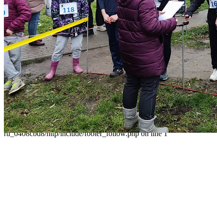
Разделы
Главная
О Дворце
Родителям
Контакты
Карта сайта
Следуйте за нами
Parse error: syntax error, unexpected 'data' (T_STRING), expecting
']' in /home/virtwww/w_dvorec39-
ru_0408cbd8/http/include/footer_follow.php on line 1