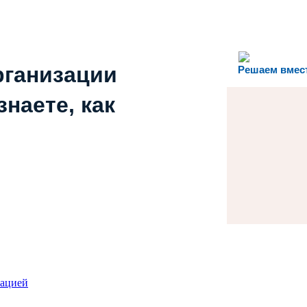
рганизации
Решаем вмес
наете, как
зацией