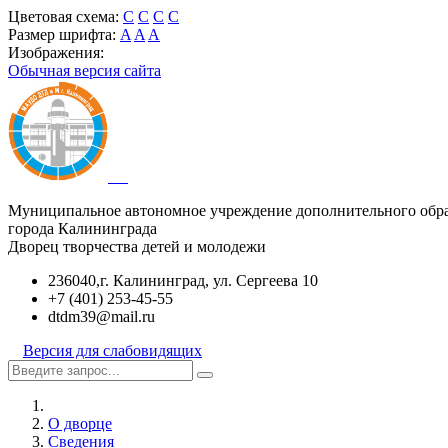
Цветовая схема:
C
C
C
C
Размер шрифта:
A
A
A
Изображения:
Обычная версия сайта
Муниципальное автономное учреждение дополнительного обр
города Калининграда
Дворец творчества детей и молодежи
236040,г. Калининград, ул. Сергеева 10
+7 (401) 253-45-55
dtdm39@mail.ru
Версия для слабовидящих
О дворце
Сведения