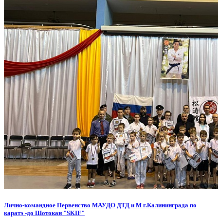
Лично-командное Первенство МАУДО ДТД и М г.Калининграда по
каратэ -до Шотокан "SKIF"