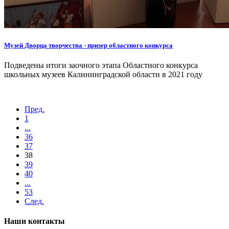
Музей Дворца творчества - призер областного конкурса
Подведены итоги заочного этапа Областного конкурса
школьных музеев Калининградской области в 2021 году
Пред.
1
...
36
37
38
39
40
...
53
След.
Наши контакты