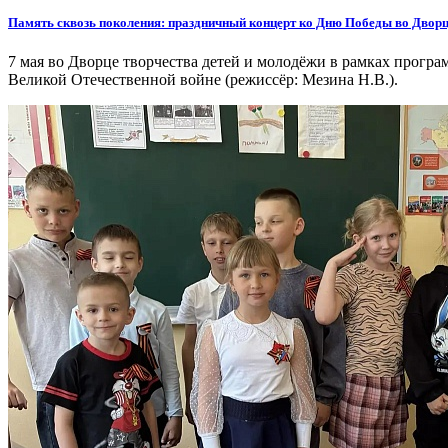
Память сквозь поколения: праздничный концерт ко Дню Победы во Дворц
7 мая во Дворце творчества детей и молодёжи в рамках прог
Великой Отечественной войне (режиссёр: Мезина Н.В.).