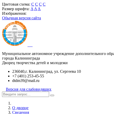
Цветовая схема:
C
C
C
C
Размер шрифта:
A
A
A
Изображения:
Обычная версия сайта
Муниципальное автономное учреждение дополнительного обр
города Калининграда
Дворец творчества детей и молодежи
236040,г. Калининград, ул. Сергеева 10
+7 (401) 253-45-55
dtdm39@mail.ru
Версия для слабовидящих
О дворце
Сведения