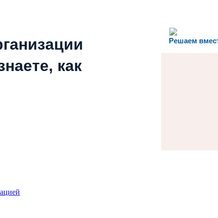
рганизации
Решаем вмес
наете, как
зацией