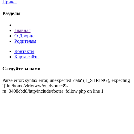
Приказ
Разделы
Главная
О Дворце
Родителям
Контакты
Карта сайта
Следуйте за нами
Parse error: syntax error, unexpected 'data' (T_STRING), expecting
']' in /home/virtwww/w_dvorec39-
ru_0408cbd8/http/include/footer_follow.php on line 1