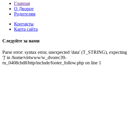
Главная
О Дворце
Родителям
Контакты
Карта сайта
Следуйте за нами
Parse error: syntax error, unexpected 'data' (T_STRING), expecting
']' in /home/virtwww/w_dvorec39-
ru_0408cbd8/http/include/footer_follow.php on line 1