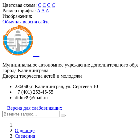
Цветовая схема:
C
C
C
C
Размер шрифта:
A
A
A
Изображения:
Обычная версия сайта
Муниципальное автономное учреждение дополнительного обр
города Калининграда
Дворец творчества детей и молодежи
236040,г. Калининград, ул. Сергеева 10
+7 (401) 253-45-55
dtdm39@mail.ru
Версия для слабовидящих
О дворце
Сведения