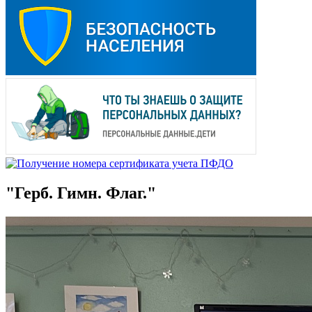
"Герб. Гимн. Флаг."