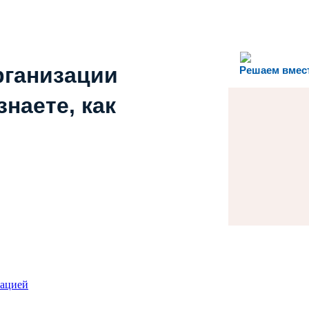
рганизации
Решаем вмес
наете, как
зацией