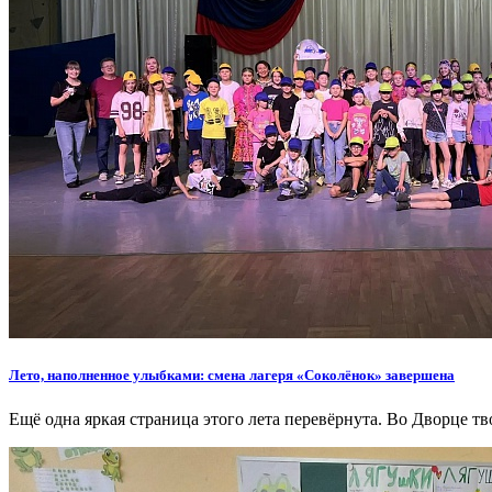
Лето, наполненное улыбками: смена лагеря «Соколёнок» завершена
Ещё одна яркая страница этого лета перевёрнута. Во Дворце т