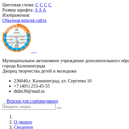
Цветовая схема:
C
C
C
C
Размер шрифта:
A
A
A
Изображения:
Обычная версия сайта
Муниципальное автономное учреждение дополнительного обр
города Калининграда
Дворец творчества детей и молодежи
236040,г. Калининград, ул. Сергеева 10
+7 (401) 253-45-55
dtdm39@mail.ru
Версия для слабовидящих
О дворце
Сведения