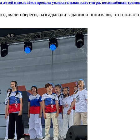
ва детей и молодёжи прошла увлекательная квест-игра, посвящённая трад
оздавали обереги, разгадывали задания и понимали, что по-наст