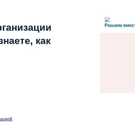
рганизации
Решаем вмес
наете, как
зацией