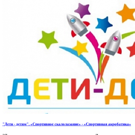
"Дети - детям". «Спортивное скалолазание» - «Спортивная акробатика»