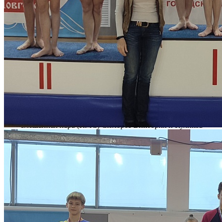
Количество просмотров: 991
С 9 по 13 декабря в г. Великий Новгород проходили
Всероссийские соревнования по спортивной акробатике
"Никольские пируэты", в которых приняли участие юные
спортсмены из коллектива «Спортивная акробатика».
Обучающиеся Кондратьевой Е.П. заняли призовые места:
- смешанная пара (КМС) Симороз Виктория и Куликов
Максим - 2 место;
- тройка (МС 13-19) Тятлина Алиса, Оразбаева Алёна,
Ксенжик София -3 место.
Поздравляем ребят и педагога и желаем дальнейших побед!
След. новость
Пред. новость