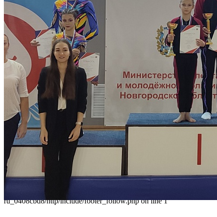
Наши контакты
236040,г. Калининград, ул. Сергеева 10
+7 (401) 253-45-55
dtdm39@mail.ru
Приказ
Разделы
Главная
О Дворце
Родителям
Контакты
Карта сайта
Следуйте за нами
Parse error: syntax error, unexpected 'data' (T_STRING), expecting
']' in /home/virtwww/w_dvorec39-
ru_0408cbd8/http/include/footer_follow.php on line 1