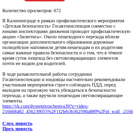
Количество просмотров: 672
В Калининграде в рамках профилактического мероприятия
«Детская безопасность» Госавтоинспекция совместно с
юными инспекторами движения проводит профилактическую
акцию «Засветись». Около пешеходного перехода вблизи
организации дополнительного образования дорожные
полицейские напомнили детям-пешеходам и их родителям
самые важные правила безопасности и о том, что в тёмное
время суток пешеход без световозвращающих элементов
почти не видим для водителей.
В ходе разъяснительной работы сотрудники
Госавтоинспекции и юидовцы настоятельно рекомендовали
участникам мероприятия строго соблюдать ПДД, перед
выходом на проезжую часть убеждаться в безопасности
перехода, а также вручили пешеходам световозвращающие
элементы.
https://vk.com/dvoretstvorchestva39?z=video-
216668482_456239055%2F1f2feb3b362590a889%2Fpl_wall_-2166.
След. новость
Пред. новость