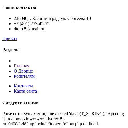
Наши контакты
236040,г. Калининград, ул. Сергеева 10
+7 (401) 253-45-55
dtdm39@mail.ru
Приказ
Разделы
Главная
О Дворце
Родителям
Контакты
Карта сайта
Следуйте за нами
Parse error: syntax error, unexpected 'data' (T_STRING), expecting
']' in /home/virtwww/w_dvorec39-
ru_0408cbd8/http/include/footer_follow.php on line 1