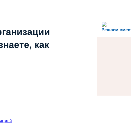
рганизации
Решаем вмес
наете, как
зацией