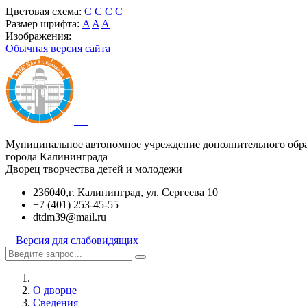
Цветовая схема:
C
C
C
C
Размер шрифта:
A
A
A
Изображения:
Обычная версия сайта
Муниципальное автономное учреждение дополнительного обр
города Калининграда
Дворец творчества детей и молодежи
236040,г. Калининград, ул. Сергеева 10
+7 (401) 253-45-55
dtdm39@mail.ru
Версия для слабовидящих
О дворце
Сведения