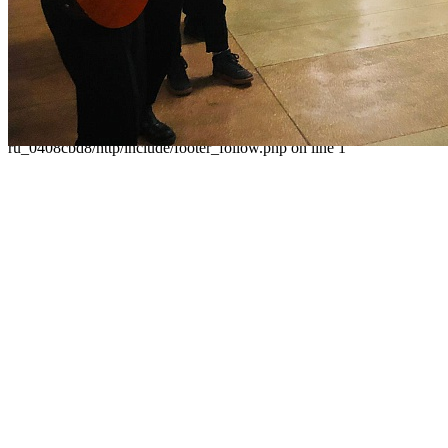
Контакты
Карта сайта
Следуйте за нами
Parse error: syntax error, unexpected 'data' (T_STRING), expecting
']' in /home/virtwww/w_dvorec39-
ru_0408cbd8/http/include/footer_follow.php on line 1