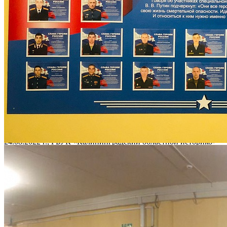
Количество просмотров: 881
В соответствии с поручением заместителя полномочного
представителя Президента Российской Федерации в Северо -
Западном федеральном округе Совершаевой Л.П. по
увековечению памяти военнослужащих, погибших в ходе
специальной военной операции №1768/ммр-01-02 от
24.08.2022 г., ГБУК «Калининградский областной историко-
художественный музей» при поддержке Министерства по
культуре и туризму Калининградской области, регионального
отделения Российского военно-исторического общества и
командования Балтийским флотом осуществил издание
второго выставочного комплекта «Герои специальной
военной операции». Открытие стенда во Дворце творчества
детей и молодежи прошло 22 февраля 2023 года.
24 Февраля 2022 года Президент Российской Федерации В. В.