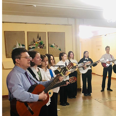
относиться к ним нужно именно так, как к героям».
Информацию подготовила заместитель директора по
воспитательной работе Дегтерева С.В.
След. новость
Пред. новость
Наши контакты
236040,г. Калининград, ул. Сергеева 10
+7 (401) 253-45-55
dtdm39@mail.ru
Приказ
Разделы
Главная
О Дворце
Родителям