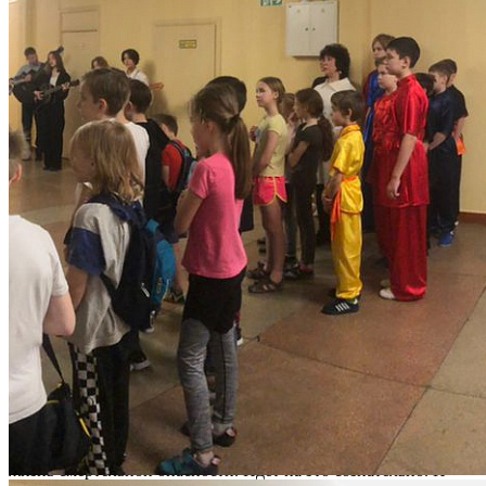
Путин объявил о начале специальной военной операции с
целью демилитаризации и денацификации Украины. В своём
выступлении он отметил: «Мы с вами знаем, что настоящая
сила - в справедливости и правде, которая на нашей стороне».
В ходе проведения операции многие военнослужащие
российских Вооружённых Сил отмечены боевыми наградами.
Звания Героя Российской Федерации удостоены полковник А.
В. Катериничев, гвардии капитан В. Н. Носов, старший
лейтенант В. С. Паламарчук.
Отважные морские пехотинцы, бесстрашные лётчики,
танкисты, мотострелки награждены орденом Мужества за
смелые и решительные действия, совершённые при
исполнении воинского и служебного долга в условиях,
сопряжённых с риском для жизни.
Героизм и подвиг, готовность к ним - показатель крепости
страны, её военной организации. Приходят новые поколения,
совершенствуется вооружение, но неизменными остаются
любовь к своему Отечеству, верность воинскому долгу.
Говоря об участниках специальной военной операции, В. В.
Путин подчеркнул: «Они все герои. Каждый подвергает свою
жизнь смертельной опасности. Идёт на это сознательно. И