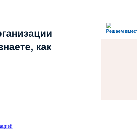
рганизации
Решаем вмес
наете, как
зацией