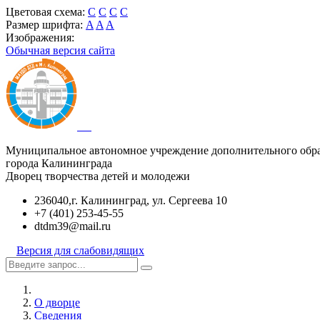
Цветовая схема:
C
C
C
C
Размер шрифта:
A
A
A
Изображения:
Обычная версия сайта
Муниципальное автономное учреждение дополнительного обр
города Калининграда
Дворец творчества детей и молодежи
236040,г. Калининград, ул. Сергеева 10
+7 (401) 253-45-55
dtdm39@mail.ru
Версия для слабовидящих
О дворце
Сведения