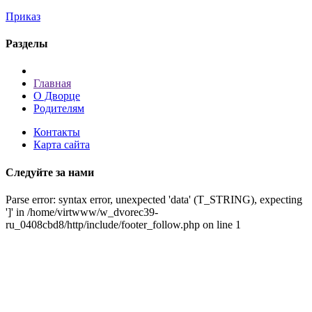
Приказ
Разделы
Главная
О Дворце
Родителям
Контакты
Карта сайта
Следуйте за нами
Parse error: syntax error, unexpected 'data' (T_STRING), expecting
']' in /home/virtwww/w_dvorec39-
ru_0408cbd8/http/include/footer_follow.php on line 1