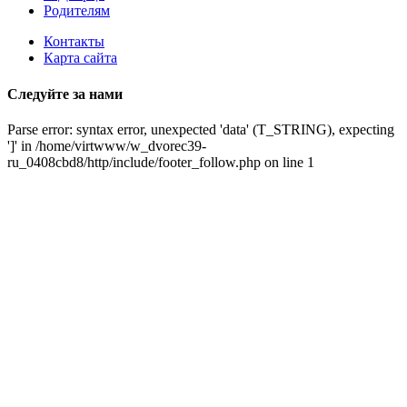
Родителям
Контакты
Карта сайта
Следуйте за нами
Parse error: syntax error, unexpected 'data' (T_STRING), expecting
']' in /home/virtwww/w_dvorec39-
ru_0408cbd8/http/include/footer_follow.php on line 1