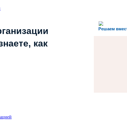
и
рганизации
Решаем вмес
наете, как
зацией