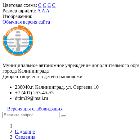
Цветовая схема:
C
C
C
C
Размер шрифта:
A
A
A
Изображения:
Обычная версия сайта
Муниципальное автономное учреждение дополнительного обр
города Калининграда
Дворец творчества детей и молодежи
236040,г. Калининград, ул. Сергеева 10
+7 (401) 253-45-55
dtdm39@mail.ru
Версия для слабовидящих
О дворце
Сведения