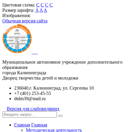
Цветовая схема:
C
C
C
C
Размер шрифта:
A
A
A
Изображения:
Обычная версия сайта
Муниципальное автономное учреждение дополнительного
образования
города Калининграда
Дворец творчества детей и молодежи
236040,г. Калининград, ул. Сергеева 10
+7 (401) 253-45-55
dtdm39@mail.ru
Версия для слабовидящих
Главная
Главная
Методическая деятельность