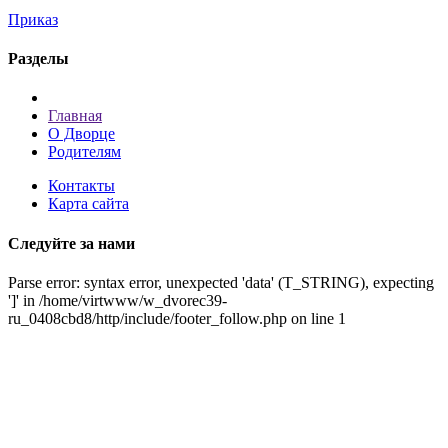
Приказ
Разделы
Главная
О Дворце
Родителям
Контакты
Карта сайта
Следуйте за нами
Parse error: syntax error, unexpected 'data' (T_STRING), expecting
']' in /home/virtwww/w_dvorec39-
ru_0408cbd8/http/include/footer_follow.php on line 1