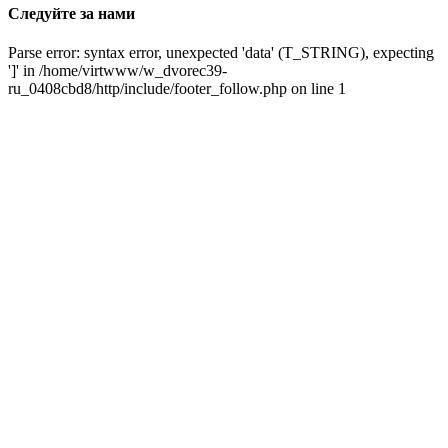
Следуйте за нами
Parse error: syntax error, unexpected 'data' (T_STRING), expecting
']' in /home/virtwww/w_dvorec39-
ru_0408cbd8/http/include/footer_follow.php on line 1