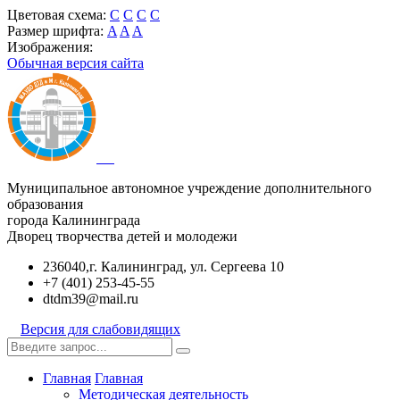
Цветовая схема:
C
C
C
C
Размер шрифта:
A
A
A
Изображения:
Обычная версия сайта
Муниципальное автономное учреждение дополнительного
образования
города Калининграда
Дворец творчества детей и молодежи
236040,г. Калининград, ул. Сергеева 10
+7 (401) 253-45-55
dtdm39@mail.ru
Версия для слабовидящих
Главная
Главная
Методическая деятельность