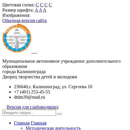
Цветовая схема:
C
C
C
C
Размер шрифта:
A
A
A
Изображения:
Обычная версия сайта
Муниципальное автономное учреждение дополнительного
образования
города Калининграда
Дворец творчества детей и молодежи
236040,г. Калининград, ул. Сергеева 10
+7 (401) 253-45-55
dtdm39@mail.ru
Версия для слабовидящих
Главная
Главная
Методическая деятельность