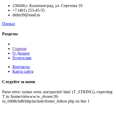
236040,г. Калининград, ул. Сергеева 10
+7 (401) 253-45-55
dtdm39@mail.ru
Приказ
Разделы
Главная
О Дворце
Родителям
Контакты
Карта сайта
Следуйте за нами
Parse error: syntax error, unexpected 'data' (T_STRING), expecting
']' in /home/virtwww/w_dvorec39-
ru_0408cbd8/http/include/footer_follow.php on line 1