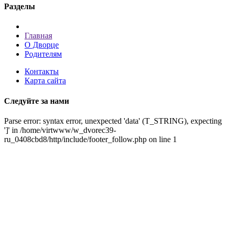
Разделы
Главная
О Дворце
Родителям
Контакты
Карта сайта
Следуйте за нами
Parse error: syntax error, unexpected 'data' (T_STRING), expecting
']' in /home/virtwww/w_dvorec39-
ru_0408cbd8/http/include/footer_follow.php on line 1