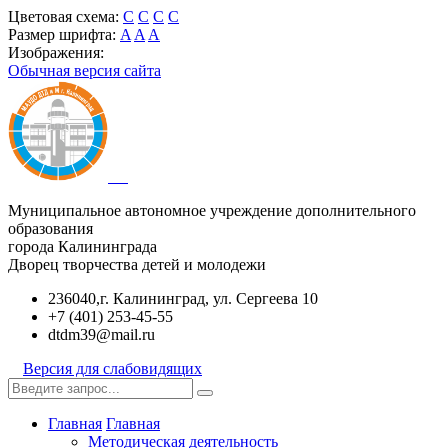
Цветовая схема:
C
C
C
C
Размер шрифта:
A
A
A
Изображения:
Обычная версия сайта
Муниципальное автономное учреждение дополнительного
образования
города Калининграда
Дворец творчества детей и молодежи
236040,г. Калининград, ул. Сергеева 10
+7 (401) 253-45-55
dtdm39@mail.ru
Версия для слабовидящих
Главная
Главная
Методическая деятельность