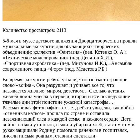
Количество просмотров: 2113
5-6 мая в музее детского движения Дворца творчества прошли
музыкальные экскурсии для обучающихся творческих
объединений: коллектив «Фантазия» (пед. Котенко О. А.),
«Техническое моделирование» (пед. Девятов Х.И.),
«Спортивная акробатика» (пед. Мигунова И.К.), «Ансамбль
современного танца «Форс» (пед. Медетова Р.Б.)
Во время экскурсии ребята узнали, что означает страшное
слово «война». Она разрушает и убивает всё то, что
называется жизнью, миром, детством… Сколько детских
жизней война унесла в первый, второй и все последующие
тяжелые дни этой поистине ужасной катастрофы…
Рассматривая фотографии тех лет, ребята увидели, как война
«огненным катком» прошла по стране и оставила
незаживающий след в каждой семье, в каждом сердце. Дети
войны стояли у станков, сеяли и убирали хлеб, с автоматом в
руках защищали Родину, помогали раненым в госпиталях,
писали письма родным, ставили спектакли.