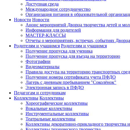
Доступная среда
Международное сотрудничество
Организация питания в образовательной организац
Новости
Новости
Анонс мероприятий Дворца творчества детей и мо
Информация для родителей
МАСТЕР-КЛАССЫ
Отчеты о мероприятиях, встречах, событиях Дворц
Родителям и учащимся
Родителям и учащимся
Получение пропуска для ученика
Получение пропуска для въезда на территорию
Фотографии
Видеоматериалы
Правила доступа на территорию транспортных сред
Получение номера сертификата учета ПФДО
Лагерь с дневным пребыванием "Соколёнок"
Электронная запись в ПФДО
Педагогам и сотрудникам
Коллективы
Коллективы
Хореографические коллективы
Вокальные коллективы
Инструментальные коллективы
Театральные коллективы
Коллективы декоративно-прикладного творчества 
Коллективы технического творчества