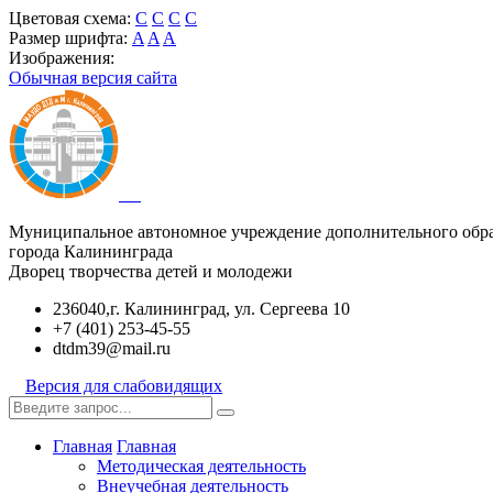
Цветовая схема:
C
C
C
C
Размер шрифта:
A
A
A
Изображения:
Обычная версия сайта
Муниципальное автономное учреждение дополнительного обр
города Калининграда
Дворец творчества детей и молодежи
236040,г. Калининград, ул. Сергеева 10
+7 (401) 253-45-55
dtdm39@mail.ru
Версия для слабовидящих
Главная
Главная
Методическая деятельность
Внеучебная деятельность