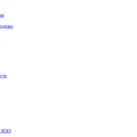
ии
лодежи
а
ств
и ИЗО