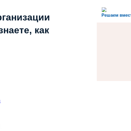
рганизации
Решаем вмес
наете, как
и