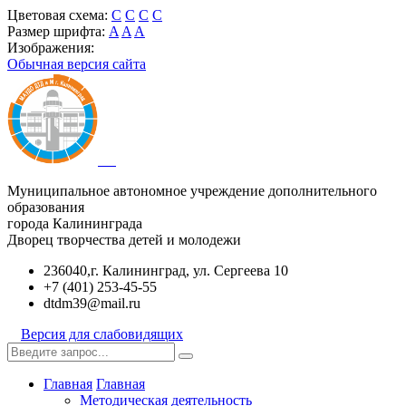
Цветовая схема:
C
C
C
C
Размер шрифта:
A
A
A
Изображения:
Обычная версия сайта
Муниципальное автономное учреждение дополнительного
образования
города Калининграда
Дворец творчества детей и молодежи
236040,г. Калининград, ул. Сергеева 10
+7 (401) 253-45-55
dtdm39@mail.ru
Версия для слабовидящих
Главная
Главная
Методическая деятельность