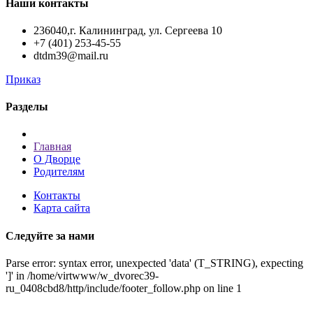
Наши контакты
236040,г. Калининград, ул. Сергеева 10
+7 (401) 253-45-55
dtdm39@mail.ru
Приказ
Разделы
Главная
О Дворце
Родителям
Контакты
Карта сайта
Следуйте за нами
Parse error: syntax error, unexpected 'data' (T_STRING), expecting
']' in /home/virtwww/w_dvorec39-
ru_0408cbd8/http/include/footer_follow.php on line 1