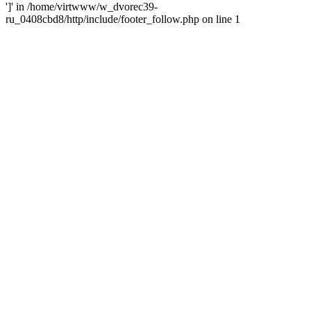
']' in /home/virtwww/w_dvorec39-
ru_0408cbd8/http/include/footer_follow.php on line 1