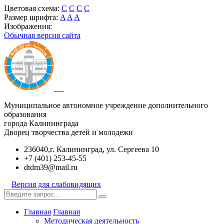
Цветовая схема:
C
C
C
C
Размер шрифта:
A
A
A
Изображения:
Обычная версия сайта
Муниципальное автономное учреждение дополнительного
образования
города Калининграда
Дворец творчества детей и молодежи
236040,г. Калининград, ул. Сергеева 10
+7 (401) 253-45-55
dtdm39@mail.ru
Версия для слабовидящих
Главная
Главная
Методическая деятельность