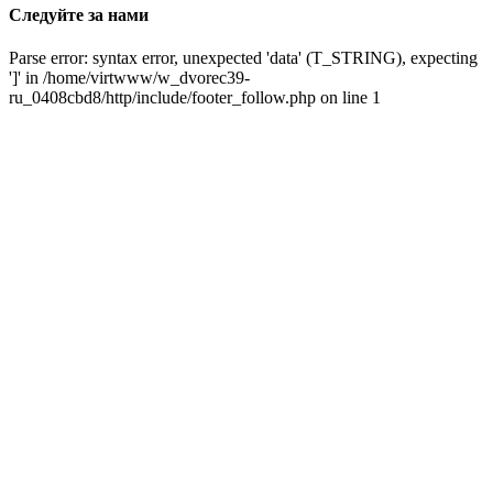
Следуйте за нами
Parse error: syntax error, unexpected 'data' (T_STRING), expecting
']' in /home/virtwww/w_dvorec39-
ru_0408cbd8/http/include/footer_follow.php on line 1