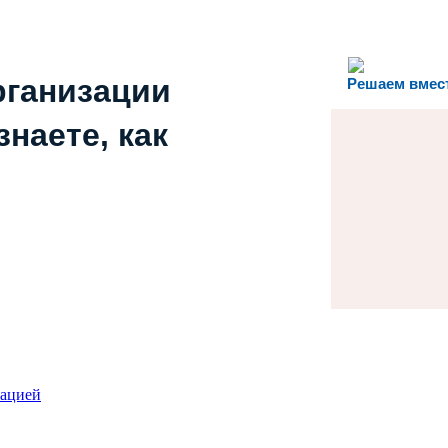
рганизации
Решаем вмес
наете, как
зацией