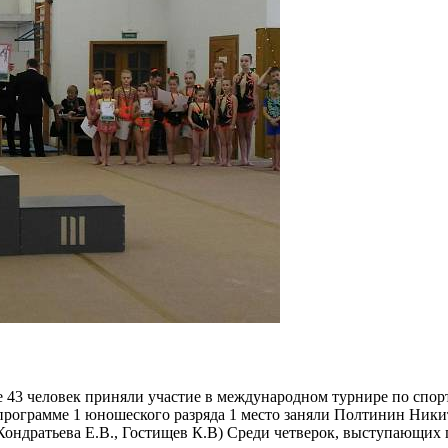
 43 человек приняли участие в международном турнире по спорт
ограмме 1 юношеского разряда 1 место заняли Полтинин Никита
ондратьева Е.В., Гостищев К.В) Среди четверок, выступающих п