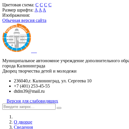
Цветовая схема:
C
C
C
C
Размер шрифта:
A
A
A
Изображения:
Обычная версия сайта
Муниципальное автономное учреждение дополнительного обр
города Калининграда
Дворец творчества детей и молодежи
236040,г. Калининград, ул. Сергеева 10
+7 (401) 253-45-55
dtdm39@mail.ru
Версия для слабовидящих
О дворце
Сведения