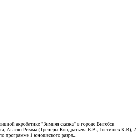
ивной акробатике "Зимняя сказка" в городе Витебск,
, Агасян Римма (Тренеры Кондратьева Е.В., Гостищев К.В), 2
о программе 1 юношеского разря...