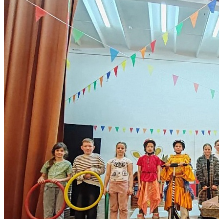
Количество просмотров: 62
Наши отряды ярко проявили себя на сцене,
продемонстрировав настоящий артистизм и командный дух. В
зале царила атмосфера поддержки и тепла, не смолкали
громкие аплодисменты. Благодаря этому конкурсу мы вновь
увидели талант ребят, а кто-то проявил себя на сцене впервые.
Было невероятно интересно наблюдать за воплощением идей!
Итоги конкурса:
- 1 место — отряд «Цзин Лун» («Золотой дракон») со сказкой
«Буратино».