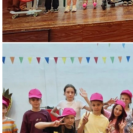
- 2 место — отряд «Балтийцы» со сказкой «Кошкин дом».
- 3 место — отряд «Зебра в законе» со сказкой «Теремок», и
отряд «Розовые пантеры» со сказкой «Айболит».
Все участники получили заслуженные грамоты за занятые
места и специальные номинации.
Выражаем благодарность жюри конкурса — обучающимся
театральной студии «Маска» — за их чуткость и
справедливую оценку.
Поздравляем ребят с прекрасными выступлениями и желаем
новых творческих успехов! До скорых встреч в нашем Дворце
творчества!
След. новость
Пред. новость
Наши контакты
236040,г. Калининград, ул. Сергеева 10
+7 (401) 253-45-55
dtdm39@mail.ru