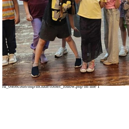
Приказ
Разделы
Главная
О Дворце
Родителям
Контакты
Карта сайта
Следуйте за нами
Parse error: syntax error, unexpected 'data' (T_STRING), expecting
']' in /home/virtwww/w_dvorec39-
ru_0408cbd8/http/include/footer_follow.php on line 1