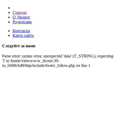
Главная
О Дворце
Родителям
Контакты
Карта сайта
Следуйте за нами
Parse error: syntax error, unexpected 'data' (T_STRING), expecting
']' in /home/virtwww/w_dvorec39-
ru_0408cbd8/http/include/footer_follow.php on line 1