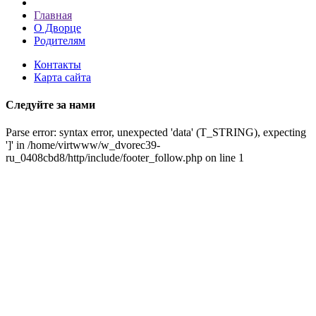
Главная
О Дворце
Родителям
Контакты
Карта сайта
Следуйте за нами
Parse error: syntax error, unexpected 'data' (T_STRING), expecting
']' in /home/virtwww/w_dvorec39-
ru_0408cbd8/http/include/footer_follow.php on line 1