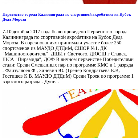
Первенство города Калининграда по спортивной акробатике на Кубок
Деда Мороза
7-10 декабря 2017 года было проведено Первенство города
Калининграда по спортивной акробатике на Кубок Деда
Мороза. В соревнованиях принимали участие более 250
спортсменов из МАУДО ДТДиМ, СШОР №1, ДК
"Машиностороитель", ДШИ г Светлого, ДЮСШ г Славск,
ШСА "Пирамида", ДОФ В личном первенстве Победителями
стали: Среди Смешанных пар по программе КМС и 1 разряда
- Файзуллоев Ф., Зиневич Ю. (Тренер Кондратьева Е.В,
Гостищев К.В, МАУДО ДТДиМ) Среди Троек по программе 1
взрослого разряда - Дуне...