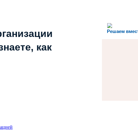
рганизации
Решаем вмес
наете, как
зацией