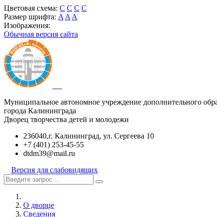
Цветовая схема:
C
C
C
C
Размер шрифта:
A
A
A
Изображения:
Обычная версия сайта
Муниципальное автономное учреждение дополнительного обр
города Калининграда
Дворец творчества детей и молодежи
236040,г. Калининград, ул. Сергеева 10
+7 (401) 253-45-55
dtdm39@mail.ru
Версия для слабовидящих
О дворце
Сведения