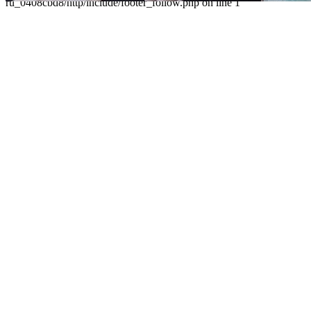
ru_0408cbd8/http/include/footer_follow.php on line 1