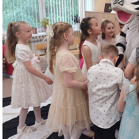
Пред. новость
Наши контакты
236040,г. Калининград, ул. Сергеева 10
+7 (401) 253-45-55
dtdm39@mail.ru
Приказ
Разделы
Главная
О Дворце
Родителям
Контакты
Карта сайта
Следуйте за нами
Parse error: syntax error, unexpected 'data' (T_STRING), expecting
']' in /home/virtwww/w_dvorec39-