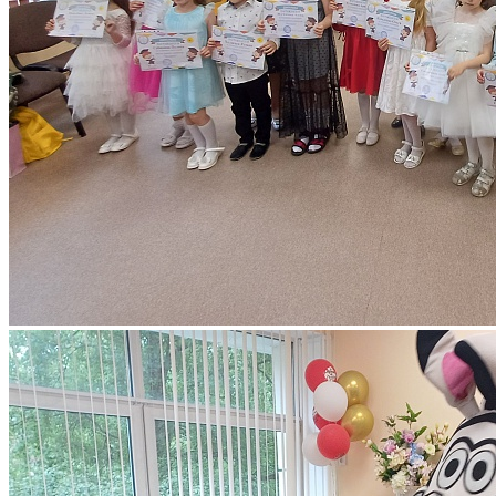
26 мая во Дворце творчества детей и молодёжи состоялся
выпускной в школе раннего развития «Малышок». В течение
учебного года ребята готовились к важному этапу —
поступлению в школу.
Программа обучения была насыщенной и разнообразной:
Татьяна Ивановна Колосова учила основам счёта, чтения и
письма через игру.
Светлана Иосифовна Люблина знакомила с миром
английского языка.
Елена Иршатовна Чёнгина открывала таланты через музыку.
Полина Валерьевна Скворцова объясняла важные правила
безопасности на дорогах.
Игровая программа прошла в очень дружелюбной атмосфере.
Будущие первоклассники с радостью продемонстрировали
свои знания и весело поиграли в познавательные игры. В
завершение праздника каждый выпускник получил диплом за
успешное окончание ШРР «Малышок».
Мы уверены, что полученные знания станут прочным
фундаментом на большом школьном пути! Благодарим
родителей за поддержку и желаем ребятам приятного лета и
больших успехов в учёбе!
След. новость