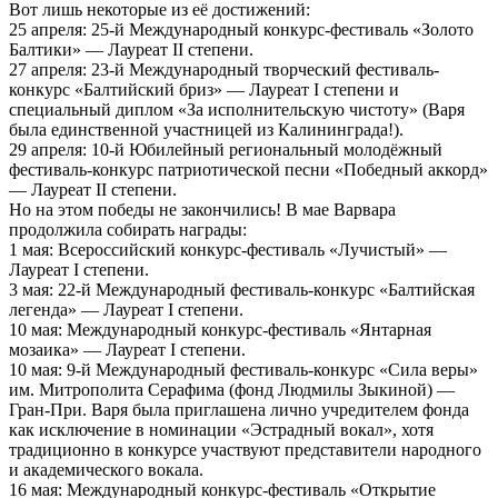
Вот лишь некоторые из её достижений:
25 апреля: 25-й Международный конкурс-фестиваль «Золото
Балтики» — Лауреат II степени.
27 апреля: 23-й Международный творческий фестиваль-
конкурс «Балтийский бриз» — Лауреат I степени и
специальный диплом «За исполнительскую чистоту» (Варя
была единственной участницей из Калининграда!).
29 апреля: 10-й Юбилейный региональный молодёжный
фестиваль-конкурс патриотической песни «Победный аккорд»
— Лауреат II степени.
Но на этом победы не закончились! В мае Варвара
продолжила собирать награды:
1 мая: Всероссийский конкурс-фестиваль «Лучистый» —
Лауреат I степени.
3 мая: 22-й Международный фестиваль-конкурс «Балтийская
легенда» — Лауреат I степени.
10 мая: Международный конкурс-фестиваль «Янтарная
мозаика» — Лауреат I степени.
10 мая: 9-й Международный фестиваль-конкурс «Сила веры»
им. Митрополита Серафима (фонд Людмилы Зыкиной) —
Гран-При. Варя была приглашена лично учредителем фонда
как исключение в номинации «Эстрадный вокал», хотя
традиционно в конкурсе участвуют представители народного
и академического вокала.
16 мая: Международный конкурс-фестиваль «Открытие