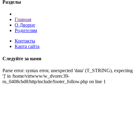
Разделы
Главная
О Дворце
Родителям
Контакты
Карта сайта
Следуйте за нами
Parse error: syntax error, unexpected 'data' (T_STRING), expecting
']' in /home/virtwww/w_dvorec39-
ru_0408cbd8/http/include/footer_follow.php on line 1