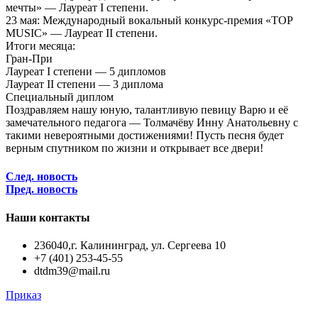
мечты» — Лауреат I степени.
23 мая: Международный вокальный конкурс-премия «TOP
MUSIC» — Лауреат II степени.
Итоги месяца:
Гран-При
Лауреат I степени — 5 дипломов
Лауреат II степени — 3 диплома
Специальный диплом
Поздравляем нашу юную, талантливую певицу Варю и её
замечательного педагога — Толмачёву Инну Анатольевну с
такими невероятными достижениями! Пусть песня будет
верным спутником по жизни и открывает все двери!
След. новость
Пред. новость
Наши контакты
236040,г. Калининград, ул. Сергеева 10
+7 (401) 253-45-55
dtdm39@mail.ru
Приказ