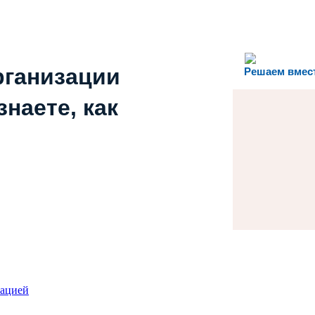
рганизации
Решаем вмес
наете, как
зацией