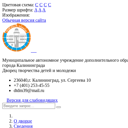
Цветовая схема:
C
C
C
C
Размер шрифта:
A
A
A
Изображения:
Обычная версия сайта
Муниципальное автономное учреждение дополнительного обр
города Калининграда
Дворец творчества детей и молодежи
236040,г. Калининград, ул. Сергеева 10
+7 (401) 253-45-55
dtdm39@mail.ru
Версия для слабовидящих
О дворце
Сведения