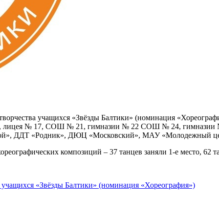
творчества учащихся «Звёзды Балтики» (номинация «Хореографи
2, лицея № 17, СОШ № 21, гимназии № 22 СОШ № 24, гимназии
й», ДДТ «Родник», ДЮЦ «Московский», МАУ «Молодежный це
ографических композиций – 37 танцев заняли 1-е место, 62 танц
а учащихся «Звёзды Балтики» (номинация «Хореография»)